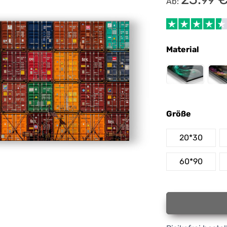
99
Ab:
Material
Größe
20*30
60*90