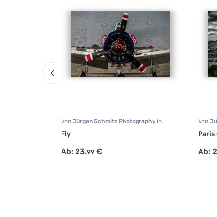
ography
in
Von
Jürgen Schmitz Photography
in
Von
Jü
sen
Fotografie
,
Garage
,
Wohnzimmer
Lands
Fly
Paris 
Ab:
23.
€
Ab:
2
99