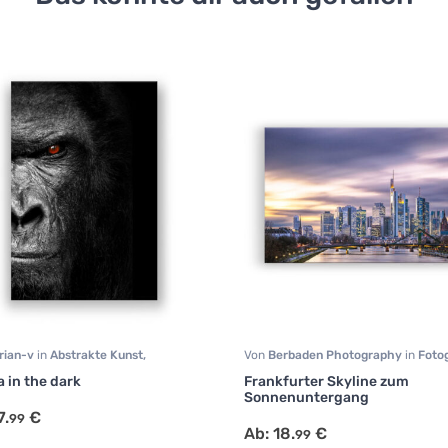
rian-v
in
Abstrakte Kunst
,
Von
Berbaden Photography
in
Fotog
afie
,
Modern Art
,
Schwarz Weiß
,
Städte
a in the dark
Frankfurter Skyline zum
tive
Sonnenuntergang
7.
€
99
Ab:
18.
€
99