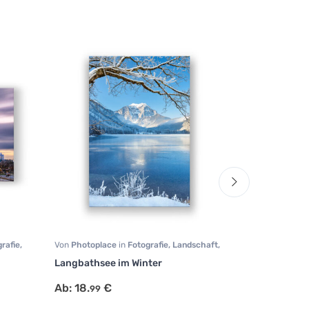
rafie
,
Von
Photoplace
in
Fotografie
,
Landschaft
,
Von
Bamboo
i
Natur
Fotografie
,
Lan
Langbathsee im Winter
Leuchtender
Steinen 2
Ab:
18.
€
99
Ab:
17.
€
99