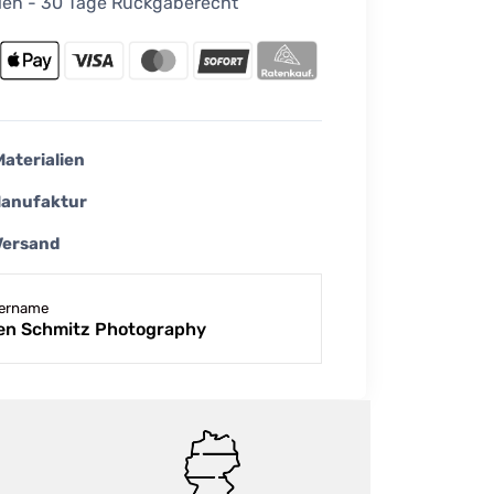
ellen - 30 Tage Rückgaberecht
Materialien
Manufaktur
Versand
lername
en Schmitz Photography