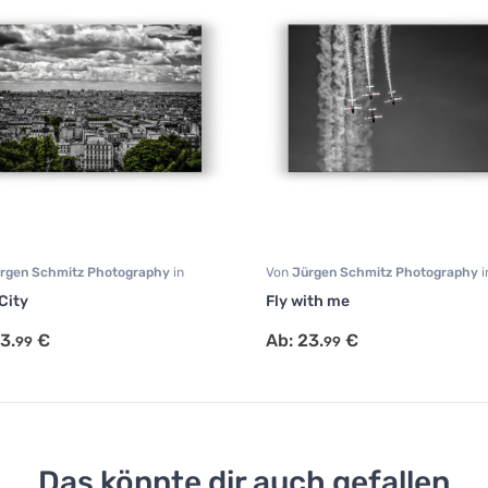
rgen Schmitz Photography
in
Von
Jürgen Schmitz Photography
i
chaft
,
Reisen
,
Städte
Fotografie
,
Sport
,
Wohnzimmer
City
Fly with me
3.
€
Ab:
23.
€
99
99
Das könnte dir auch gefallen