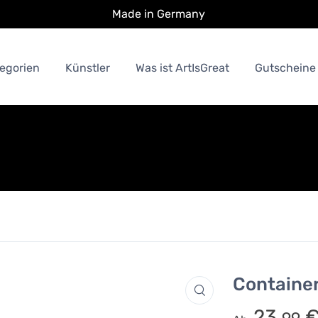
Made in Germany
egorien
Künstler
Was ist ArtIsGreat
Gutscheine
Containe
23.