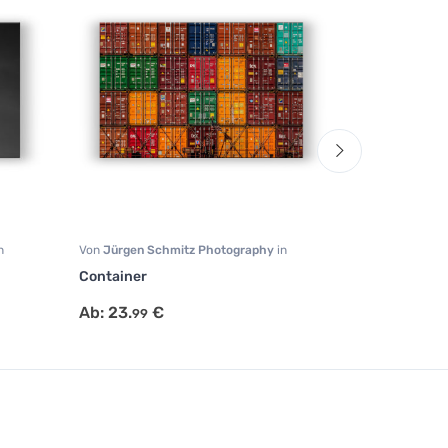
n
Von
Jürgen Schmitz Photography
in
Von
Jürgen Sc
Fotografie
,
Reisen
,
Wohnzimmer
Schwarz Weiß
,
Container
Berlin Tower
Ab:
23.
€
Ab:
23.
€
99
99