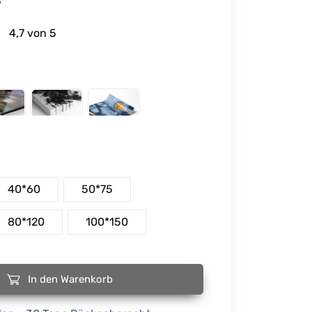
4,7 von 5
40*60
50*75
80*120
100*150
In den Warenkorb