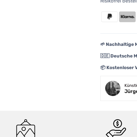
Risikofrei best
🌱 Nachhaltige 
🇩🇪 Deutsche 
📦 Kostenloser 
Künst
Jürg