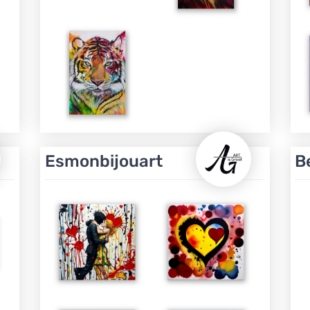
Esmonbijouart
B