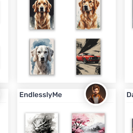
EndlesslyMe
D