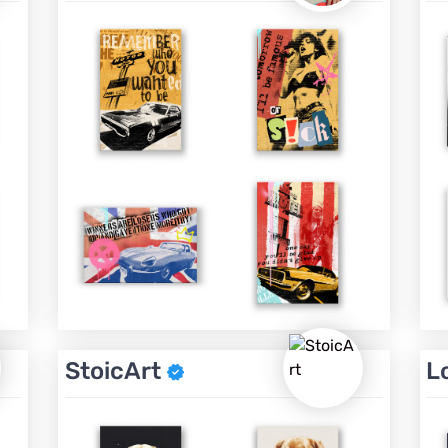
StoicArt
L