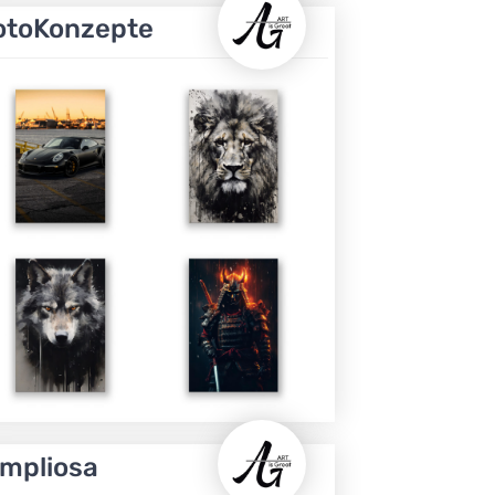
otoKonzepte
impliosa