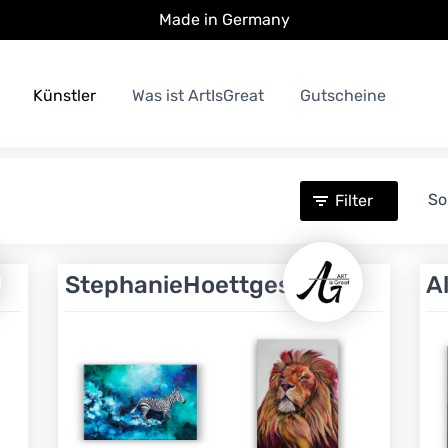
Made in Germany
Künstler
Was ist ArtIsGreat
Gutscheine
So
Filter
StephanieHoettges
A