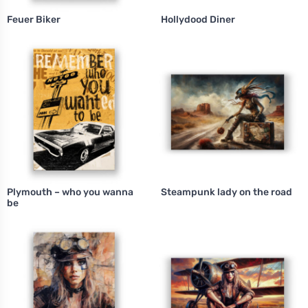
Feuer Biker
Hollydood Diner
Plymouth – who you wanna
Steampunk lady on the road
be