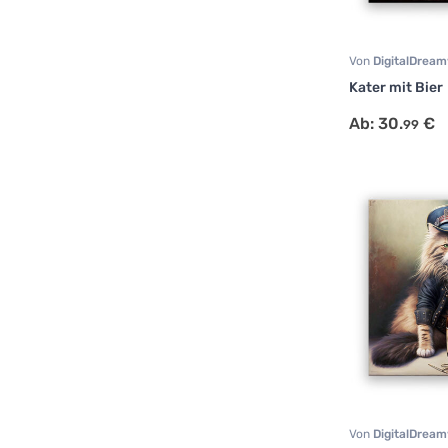
Von
DigitalDrea
Portrait
,
Tiermot
Kater mit Bier
Ab:
30.
€
99
Von
DigitalDrea