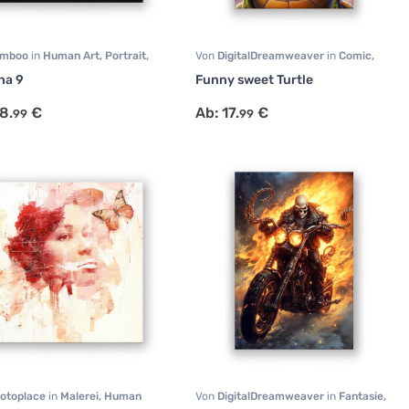
amboo
in
Human Art
,
Portrait
,
Von
DigitalDreamweaver
in
Comic
,
ge
Portrait
,
Tiermotive
ha 9
Funny sweet Turtle
8.
€
Ab:
17.
€
99
99
otoplace
in
Malerei
,
Human
Von
DigitalDreamweaver
in
Fantasie
,