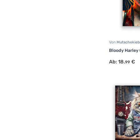
Von
Mutschekie
Human Art
,
Portr
Bloody Harley
Ab:
18.
€
99