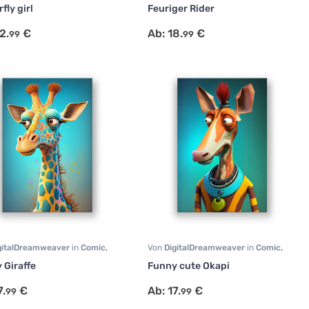
rtrait
Portrait
,
Surrealismus
fly girl
Feuriger Rider
2.
€
Ab:
18.
€
99
99
gitalDreamweaver
in
Comic
,
Von
DigitalDreamweaver
in
Comic
,
t
,
Tiermotive
Portrait
,
Tiermotive
 Giraffe
Funny cute Okapi
7.
€
Ab:
17.
€
99
99