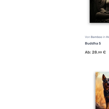
Von
Bamboo
in
H
Sonstige
Buddha 5
Ab:
28.
€
99