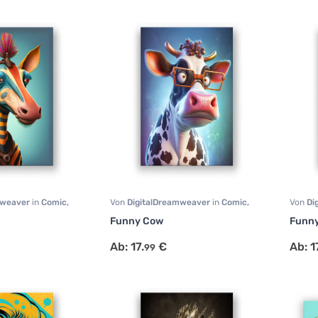
mweaver
in
Comic
,
Von
DigitalDreamweaver
in
Comic
,
Von
Di
ive
Portrait
,
Tiermotive
Portrai
Funny Cow
Funn
Ab:
17.
€
Ab:
1
99