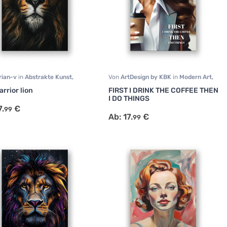
rian-v
in
Abstrakte Kunst
,
Von
ArtDesign by KBK
in
Modern Art
,
afie
,
Motivation Art
,
Portrait
,
Portrait
,
Büro
rrior lion
FIRST I DRINK THE COFFEE THEN
tive
I DO THINGS
7.
€
99
Ab:
17.
€
99