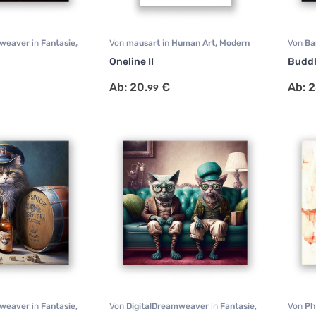
mweaver
in
Fantasie
,
Von
mausart
in
Human Art
,
Modern
Von
B
ive
Art
,
Portrait
,
Schlafzimmer
,
Sonsti
Oneline II
Budd
Wohnzimmer
Ab:
20.
€
Ab:
2
99
mweaver
in
Fantasie
,
Von
DigitalDreamweaver
in
Fantasie
,
Von
Ph