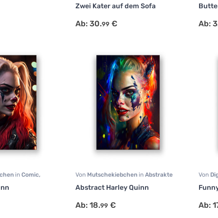
ive
Portrait
,
Tiermotive
Art
,
Po
Zwei Kater auf dem Sofa
Butter
Ab:
30.
€
Ab:
3
99
bchen
in
Comic
,
Von
Mutschekiebchen
in
Abstrakte
Von
Di
ait
Kunst
,
Human Art
,
Portrait
Portrai
inn
Abstract Harley Quinn
Funny
Ab:
18.
€
Ab:
1
99