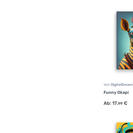
Von
DigitalDrea
Portrait
,
Tiermot
Funny Okapi
Ab:
17.
€
99