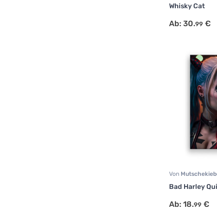
Portrait
,
Tiermot
Whisky Cat
Ab:
30.
€
99
Von
Mutschekie
Human Art
,
Portr
Bad Harley Qu
Ab:
18.
€
99