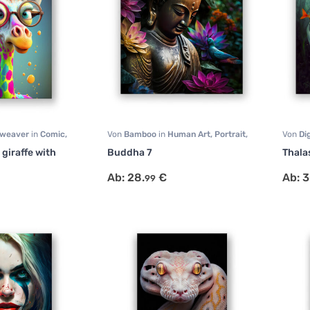
mweaver
in
Comic
,
Von
Bamboo
in
Human Art
,
Portrait
,
Von
Di
ive
Sonstige
Malere
 giraffe with
Buddha 7
Thala
Ab:
28.
€
Ab:
3
99