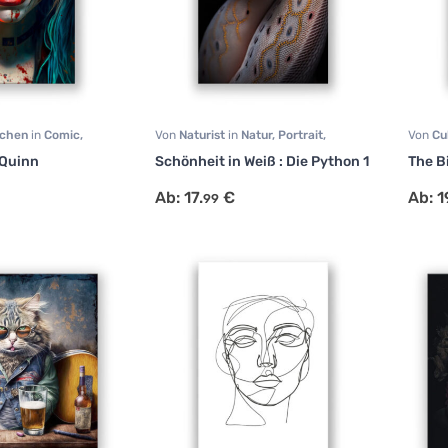
bchen
in
Comic
,
Von
Naturist
in
Natur
,
Portrait
,
Von
Cu
ait
Tiermotive
Portrai
 Quinn
Schönheit in Weiß : Die Python 1
The B
Ab:
17.
€
Ab:
1
99