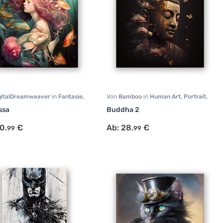
gitalDreamweaver
in
Fantasie
,
Von
Bamboo
in
Human Art
,
Portrait
,
i
,
Portrait
Sonstige
ssa
Buddha 2
0.
€
Ab:
28.
€
99
99