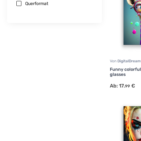
Querformat
Von
DigitalDrea
Portrait
,
Tiermot
Funny colorful
glasses
Ab:
17.
€
99