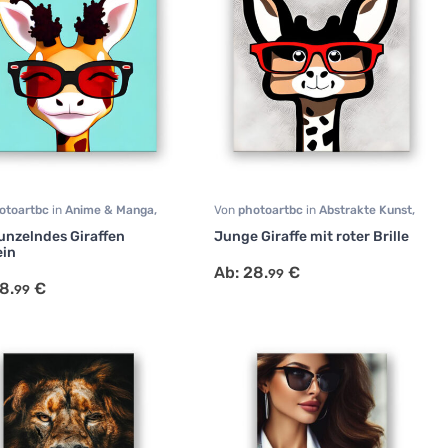
otoartbc
in
Anime & Manga
,
Von
photoartbc
in
Abstrakte Kunst
,
Comic
,
Küche
,
Minimalistische
Büro
,
Comic
,
Kinderzimmer
,
Küche
,
nzelndes Giraffen
Junge Giraffe mit roter Brille
Modern Art
,
Portrait
,
Minimalistische Kunst
,
Modern Art
,
ein
fzimmer
,
Sonstige
,
Portrait
,
Schlafzimmer
,
Sonstige
,
Ab:
28.
€
99
lismus
,
Tiermotive
,
Surrealismus
,
Tiermotive
,
8.
€
99
immer
Wohnzimmer