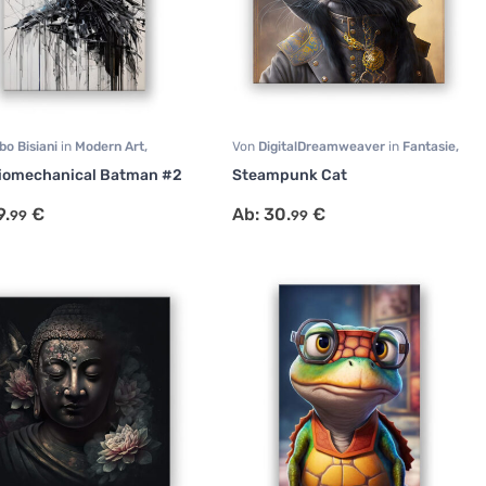
bo Bisiani
in
Modern Art
,
Von
DigitalDreamweaver
in
Fantasie
,
t
,
Surrealismus
Portrait
,
Tiermotive
iomechanical Batman #2
Steampunk Cat
9.
€
Ab:
30.
€
99
99