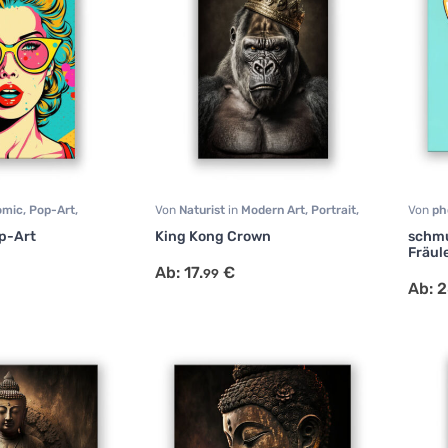
omic
,
Pop-Art
,
Von
Naturist
in
Modern Art
,
Portrait
,
Von
ph
Tiermotive
Büro
,
p-Art
King Kong Crown
schmu
Kunst
,
Fräul
Schla
Ab:
17.
€
99
Surrea
Ab:
2
Wohnz