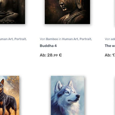
uman Art
,
Portrait
,
Von
Bamboo
in
Human Art
,
Portrait
,
Von
ad
Sonstige
Fotogr
Buddha 4
The wa
Tiermo
Ab:
28.
€
Ab:
1
99