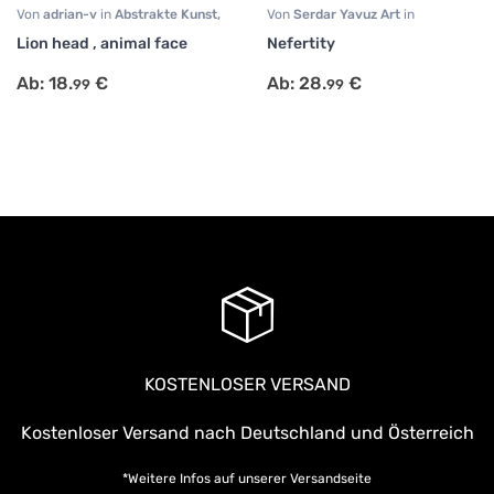
Von
adrian-v
in
Abstrakte Kunst
,
Von
Serdar Yavuz Art
in
Fotografie
,
Modern Art
,
Abstrakte Kunst
,
Fantasie
,
Lion head , animal face
Nefertity
Tiermotive
Modern Art
Ab:
18.
€
Ab:
28.
€
99
99
KOSTENLOSER VERSAND
Kostenloser Versand nach Deutschland und Österreich
*Weitere Infos auf unserer
Versandseite