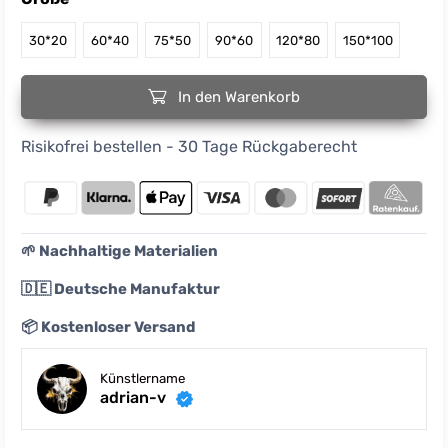
30*20
60*40
75*50
90*60
120*80
150*100
In den Warenkorb
Risikofrei bestellen - 30 Tage Rückgaberecht
🌱 Nachhaltige Materialien
🇩🇪 Deutsche Manufaktur
📦 Kostenloser Versand
Künstlername
adrian-v