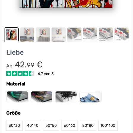
Liebe
42.
€
99
Ab:
4,7 von 5
Material
Größe
30*30
40*40
50*50
60*60
80*80
100*100