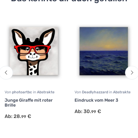
Von
photoartbc
in
Abstrakte
Von
Deadlyhazzard
in
Abstrakte
Kunst
,
Büro
,
Comic
,
Kunst
,
Landschaft
,
Modern Art
Junge Giraffe mit roter
Eindruck vom Meer 3
Kinderzimmer
,
Küche
,
Brille
Minimalistische Kunst
,
Modern
Ab:
30.
€
99
Art
,
Portrait
,
Schlafzimmer
,
Ab:
28.
€
99
Sonstige
,
Surrealismus
,
Tiermotive
,
Wohnzimmer