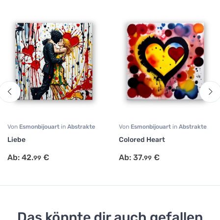
Von
Esmonbijouart
in
Abstrakte
Von
Esmonbijouart
in
Abstrakte
Kunst
,
Modern Art
,
Surrealismus
Kunst
,
Modern Art
,
Pop-Art
Liebe
Colored Heart
Ab:
42.
€
Ab:
37.
€
99
99
Das könnte dir auch gefallen