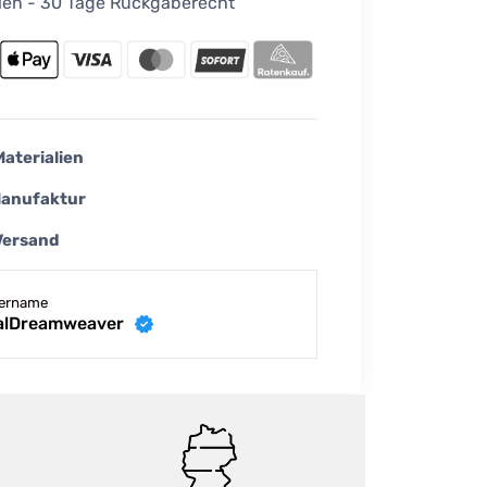
ellen - 30 Tage Rückgaberecht
Materialien
Manufaktur
Versand
lername
talDreamweaver