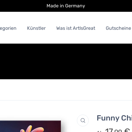
Made in Germany
egorien
Künstler
Was ist ArtIsGreat
Gutscheine
Funny Ch
17.
€