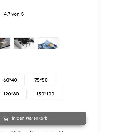
4,7 von 5
60*40
75*50
120*80
150*100
In den Warenkorb