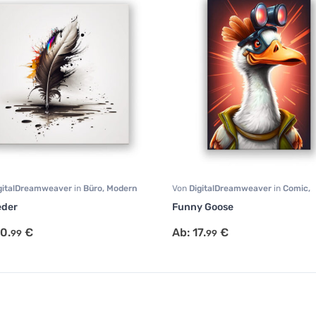
gitalDreamweaver
in
Büro
,
Modern
Von
DigitalDreamweaver
in
Comic
,
nstige
Portrait
,
Tiermotive
eder
Funny Goose
0.
€
Ab:
17.
€
99
99