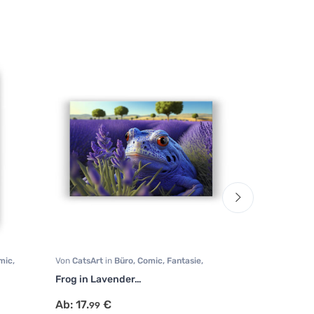
mic
,
Von
CatsArt
in
Büro
,
Comic
,
Fantasie
,
Von
Mr.Asset
i
Kinderzimmer
,
Landschaft
,
Modern Art
,
Frog in Lavender…
Time to mak
Natur
,
Sonstige
,
Tiermotive
,
Wohnzimmer
Ab:
17.
€
Ab:
17.
€
99
99