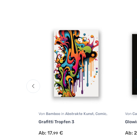
tos
,
Comic
,
Von
Bamboo
in
Abstrakte Kunst
,
Comic
,
Von
Ca
Grafitti
Kinde
Grafitti Tropfen 3
Glowi
Sonsti
Ab:
17.
€
Ab:
2
99