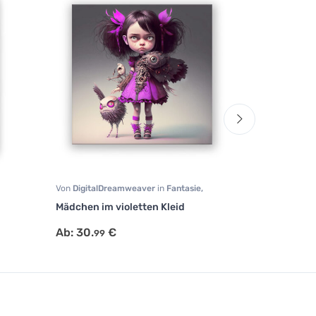
Von
DigitalDreamweaver
in
Fantasie
,
Von
DigitalDr
Human Art
,
Portrait
Fantasie
,
Tierm
Mädchen im violetten Kleid
Diabolical C
Ab:
30.
€
Ab:
30.
€
99
99