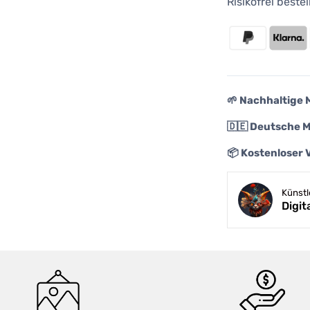
Risikofrei best
🌱 Nachhaltige 
🇩🇪 Deutsche 
📦 Kostenloser 
Künst
Digi