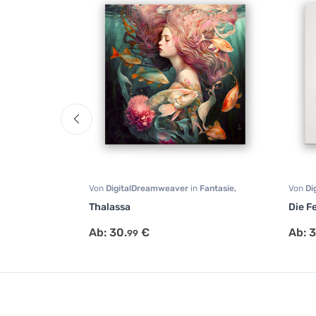
Comic
,
Von
DigitalDreamweaver
in
Fantasie
,
Von
Di
Malerei
,
Portrait
Art
,
So
Thalassa
Die F
Ab:
30.
€
Ab:
3
99