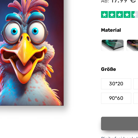
99
Ab:
Material
Größe
30*20
90*60