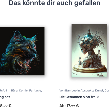
Das könnte dir auch gefallen
tsArt
in
Büro
,
Comic
,
Fantasie
,
Von
Bamboo
in
Abstrakte Kunst
,
Co
rzimmer
,
Modern Art
,
Schlafzimmer
,
Human Art
,
Modern Art
,
Sonstige
,
ng cat
Die Gedanken sind frei 5
ge
,
Tiermotive
,
Wohnzimmer
Surrealismus
8.
€
Ab:
17.
€
99
99