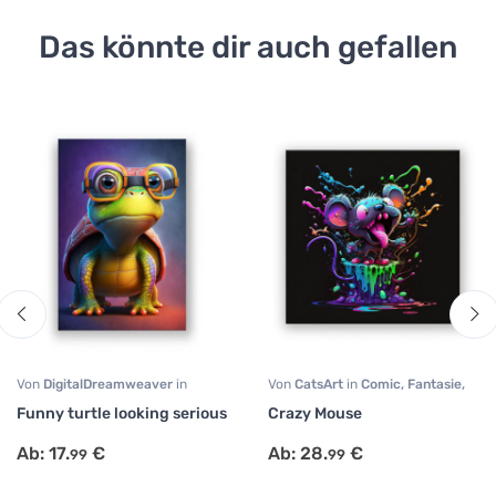
Das könnte dir auch gefallen
Von
DigitalDreamweaver
in
Von
CatsArt
in
Comic
,
Fantasie
,
Comic
,
Portrait
,
Tiermotive
Modern Art
Funny turtle looking serious
Crazy Mouse
Ab:
17.
€
Ab:
28.
€
99
99