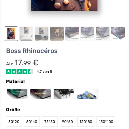
Boss Rhinocéros
17.
€
99
Ab:
4,7 von 5
Material
Größe
30*20
60*40
75*50
90*60
120*80
150*100