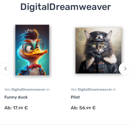
DigitalDreamweaver
Von
DigitalDreamweaver
in
Von
DigitalDreamweaver
in
Comic
,
Portrait
,
Tiermotive
Fantasie
,
Portrait
,
Tiermotive
Funny duck
Pilot
Ab:
17.
€
Ab:
56.
€
99
99