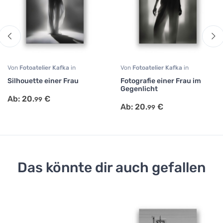
Von
Fotoatelier Kafka
in
Von
Fotoatelier Kafka
in
Fotografie
,
Portrait
,
Schwarz
Fotografie
,
Portrait
,
Schwarz
Silhouette einer Frau
Fotografie einer Frau im
Weiß
Weiß
Gegenlicht
Ab:
20.
€
99
Ab:
20.
€
99
Das könnte dir auch gefallen