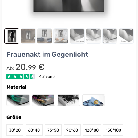
Frauenakt im Gegenlicht
20.
€
99
Ab:
4,7 von 5
Material
Größe
30*20
60*40
75*50
90*60
120*80
150*100