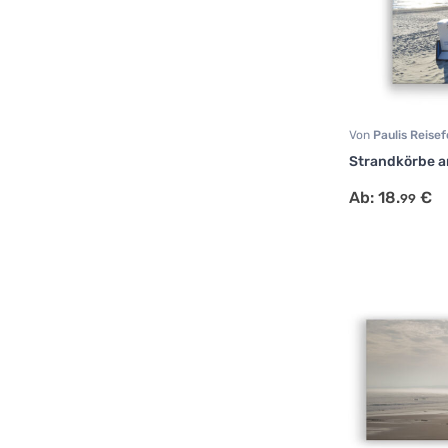
Von
Paulis Reise
Fotografie
,
Natur
Strandkörbe a
Ab:
18.
€
99