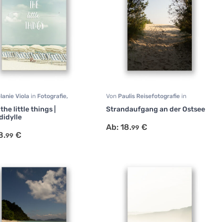
lanie Viola
in
Fotografie
,
Von
Paulis Reisefotografie
in
tion Art
,
Reisen
Fotografie
,
Natur
,
Reisen
the little things |
Strandaufgang an der Ostsee
didylle
Ab:
18.
€
99
8.
€
99