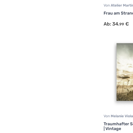
Von
Atelier Mart
Natur
,
Portrait
Frau am Stran
Ab:
34.
€
99
Von
Melanie Viol
Landschaft
,
Reis
Traumhafter 
| Vintage