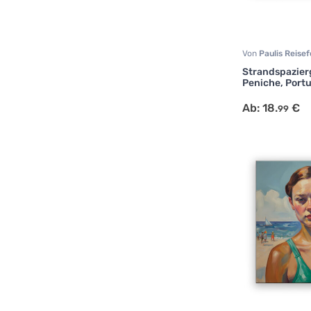
Von
Paulis Reise
Fotografie
,
Natur
Strandspazier
Peniche, Port
Ab:
18.
€
99