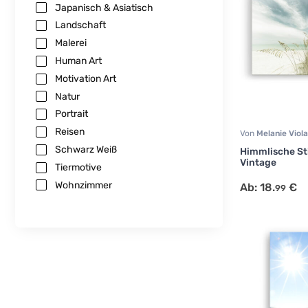
Japanisch & Asiatisch
Landschaft
Malerei
Human Art
Motivation Art
Natur
Portrait
Reisen
Von
Melanie Viol
Landschaft
,
Natu
Schwarz Weiß
Himmlische Sti
Vintage
Tiermotive
Wohnzimmer
Ab:
18.
€
99