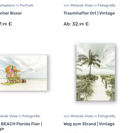
otoplace
in
Portrait
,
Von
Melanie Viola
in
Fotografie
,
tive
,
Wohnzimmer
Landschaft
,
Reisen
cher Boxer
Traumhafter Ort | Vintage
7.
€
Ab:
32.
€
99
99
lanie Viola
in
Fotografie
,
Von
Melanie Viola
in
Fotografie
,
haft
,
Reisen
Landschaft
,
Reisen
 BEACH Florida Flair |
Weg zum Strand | Vintage
ge