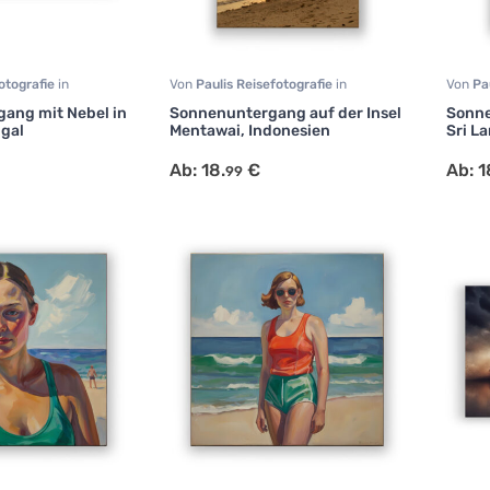
fotografie
in
Von
Paulis Reisefotografie
in
Von
Pa
,
Reisen
Fotografie
,
Japanisch & Asiatisch
,
Fotogr
gang mit Nebel in
Sonnenuntergang auf der Insel
Sonne
Reisen
ugal
Mentawai, Indonesien
Sri L
Ab:
18.
€
Ab:
1
99