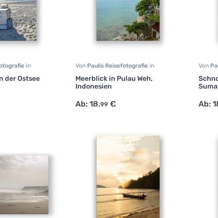
fotografie
in
Von
Paulis Reisefotografie
in
Von
Pa
,
Reisen
Fotografie
,
Natur
,
Reisen
Fotogr
n der Ostsee
Meerblick in Pulau Weh,
Schno
Indonesien
Sumat
Ab:
18.
€
Ab:
1
99