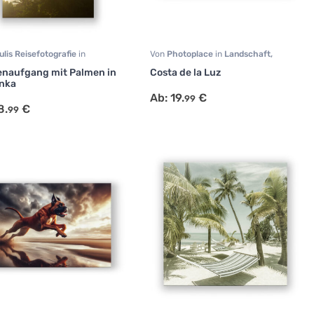
ulis Reisefotografie
in
Von
Photoplace
in
Landschaft
,
afie
,
Natur
,
Reisen
Malerei
,
Reisen
naufgang mit Palmen in
Costa de la Luz
anka
Ab:
19.
€
99
8.
€
99