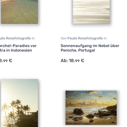
ulis Reisefotografie
in
Von
Paulis Reisefotografie
in
afie
,
Natur
,
Reisen
Fotografie
,
Natur
,
Reisen
rchel-Paradies vor
Sonnenaufgang im Nebel über
ra in Indonesien
Peniche, Portugal
8.
€
Ab:
18.
€
99
99