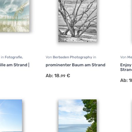
a
in
Fotografie
,
Von
Berbaden Photography
in
Von
Me
r
Fotografie
,
Natur
,
Schwarz Weiß
Motiva
lle am Strand |
prominenter Baum am Strand
Enjoy 
Stran
Ab:
18.
€
99
Ab:
1