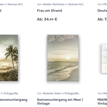
inez
in
Human Art
,
Von
Atelier Martinez
in
Human Art
,
Von
Ph
Landschaft
,
Malerei
Tiermo
d
Frau am Strand
Deuts
Ab:
34.
€
Ab:
1
99
a
in
Fotografie
,
Von
Melanie Viola
in
Fotografie
,
Von
Me
en
Landschaft
,
Reisen
Landsc
Sonnenuntergang
Sonnenuntergang am Meer |
MIAMI
Vintage
Vinta