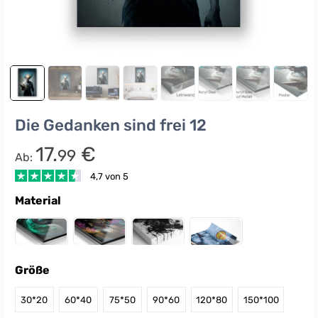
Die Gedanken sind frei 12
17.
€
99
Ab:
4,7 von 5
Material
Größe
30*20
60*40
75*50
90*60
120*80
150*100