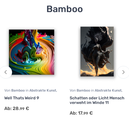
Bamboo
Von
Bamboo
in
Abstrakte Kunst
,
Von
Bamboo
in
Abstrakte Kunst
,
Surrealismus
Modern Art
,
Portrait
,
Sonstige
,
Well Thats Weird 9
Schatten oder Licht Mensch
Surrealismus
verweht im Winde 11
Ab:
28.
€
99
Ab:
17.
€
99