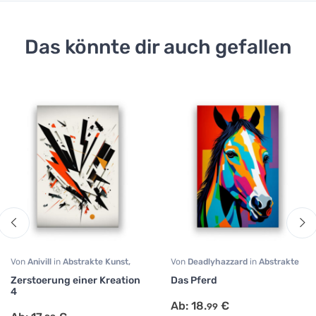
Das könnte dir auch gefallen
Von
Anivill
in
Abstrakte Kunst
,
Von
Deadlyhazzard
in
Abstrakte
Modern Art
,
Surrealismus
Kunst
,
Comic
,
Modern Art
Zerstoerung einer Kreation
Das Pferd
4
Ab:
18.
€
99