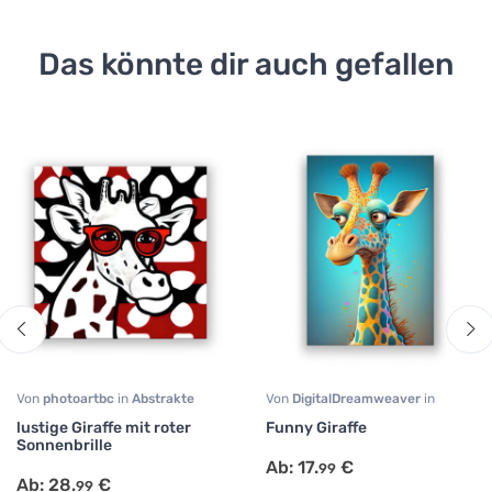
Das könnte dir auch gefallen
Von
photoartbc
in
Abstrakte
Von
DigitalDreamweaver
in
Kunst
,
Büro
,
Comic
,
Comic
,
Portrait
,
Tiermotive
lustige Giraffe mit roter
Funny Giraffe
Kinderzimmer
,
Küche
,
Sonnenbrille
Minimalistische Kunst
,
Modern
Ab:
17.
€
99
Art
,
Portrait
,
Schlafzimmer
,
Ab:
28.
€
99