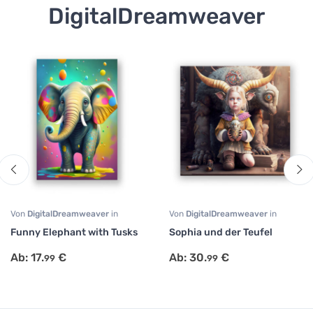
DigitalDreamweaver
Von
DigitalDreamweaver
in
Von
DigitalDreamweaver
in
Comic
,
Portrait
,
Tiermotive
Fantasie
,
Portrait
,
Surrealismus
Funny Elephant with Tusks
Sophia und der Teufel
Ab:
17.
€
Ab:
30.
€
99
99