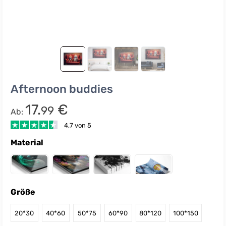
Afternoon buddies
17.
€
99
Ab:
4,7 von 5
Material
Größe
20*30
40*60
50*75
60*90
80*120
100*150