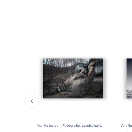
in
Fotografie
,
Von
Naturist
in
Fotografie
,
Landschaft
,
Von
Na
sen
Natur
Lands