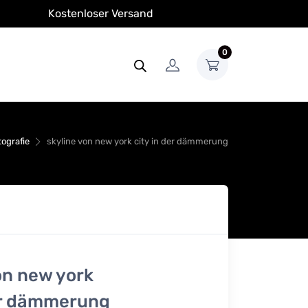
Kostenloser Versand
0
ografie
skyline von new york city in der dämmerung
on new york
er dämmerung