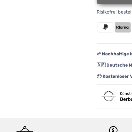
Risikofrei best
🌱 Nachhaltige 
🇩🇪 Deutsche 
📦 Kostenloser 
Künst
Berb