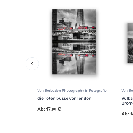
y
in
Fotografie
,
Von
Berbaden Photography
in
Fotografie
,
Von
Be
Modern Art
Lands
in
die roten busse von london
Vulka
Bromo
Ab:
17.
€
99
Ab:
1