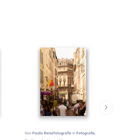
,
Von
Paulis Reisefotografie
in
Fotografie
,
Von
Melanie Vi
Reisen
,
Städte
Landschaft
,
Na