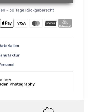
ellen - 30 Tage Rückgaberecht
Materialien
Manufaktur
Versand
lername
aden Photography