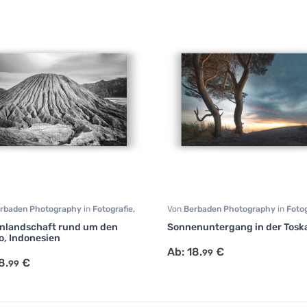
rbaden Photography
in
Fotografie
,
Von
Berbaden Photography
in
Fotog
chaft
,
Schwarz Weiß
Landschaft
,
Natur
nlandschaft rund um den
Sonnenuntergang in der Tosk
, Indonesien
Ab:
18.
€
99
8.
€
99