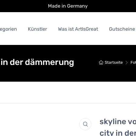
Made in Germany
egorien
Künstler
Was ist ArtIsGreat
Gutscheine
y in der dämmerung
Startseite
Fot
skyline v
city in d