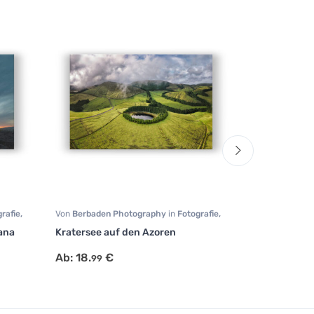
rafie
,
Von
Berbaden Photography
in
Fotografie
,
Von
Berbaden 
Landschaft
,
Natur
Landschaft
,
Na
ana
Kratersee auf den Azoren
Luftaufnahm
Seychellen
Ab:
18.
€
99
Ab:
18.
€
99